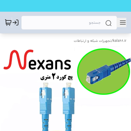
kala68.ir
/
تجهیزات شبکه و ارتباطات