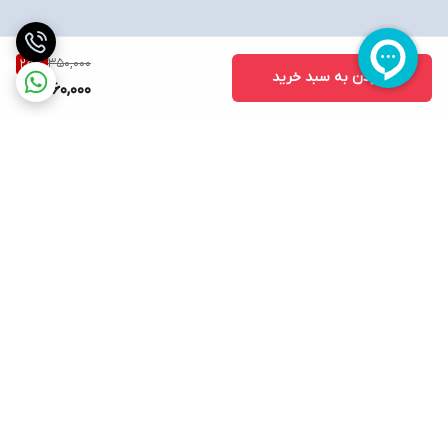
350,000
25
%
افزودن به سبد خرید
260,000
برگشت به بالا