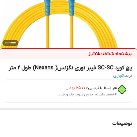
پچ کورد SC-SC فیبر نوری نگزنس( Nexans) طول 2 متر
برند:
تجاری
هر قسط با ترب‌پی:
۶۵٬۰۰۰
تومان
۴ قسط ماهانه. بدون سود، چک و ضامن.
توضیحات