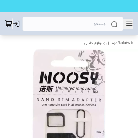
kala68.ir
/
موبایل و لوازم جانبی