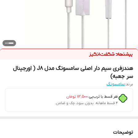
هندزفری سیم دار اصلی سامسونگ مدل J8 ( اورجینال
سر جعبه)
برند:
سامسونگ
هر قسط با ترب‌پی:
۱۱۲٬۵۰۰
تومان
۴ قسط ماهانه. بدون سود، چک و ضامن.
توضیحات