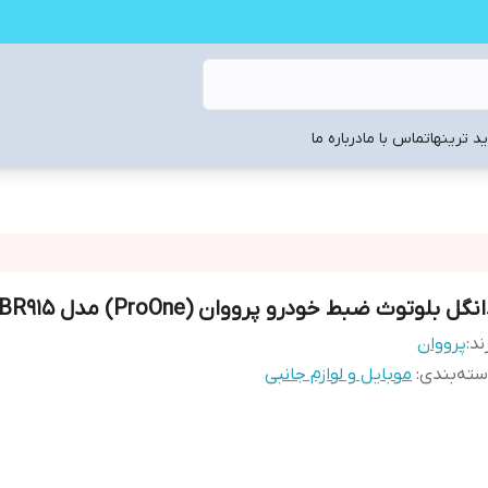
د ترینها
تماس با ما
درباره ما
نگل بلوتوث ضبط خودرو پرووان (ProOne) مدل PBR915
ند:
پرووان
ته‌بندی
:
موبایل و لوازم جانبی