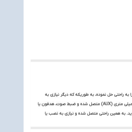
 و یا اسپیکرهای موجود در منزلتان فاقد بلوتوث هستند، گیرنده بلوتوث PROONE این مسئله را به راحتی حل نموده، به طوریکه که دیگر نیازی به
تعویض ضبط ماشین و صرف هزینه‌های زیاد برای تهیه ضبط صوت مدرن‌تر نخواهد بود. گیرنده بی‌سیم موزیک ماشین به پورت 3.5 میلی متری (AUX) متصل شده و ضبط صوت، هدفون یا
 بلوتوثی تبدیل می‌کند. برای اتصال کافیست بلوتوث گوشی خود را روشن کرده و و به PBR915متصل شوید. به همین راحتی متصل شده و نیازی به نصب یا
انجام کار خاصی ندارد. و از آن به عنوان یک هندزفری بلوتوث داخل خودرو استفاده نمایید. نسخه بلوتوث این وسیله کاربردی، 5 بوده که اتصالی پایدار تا برد بی سیم 10 متر را برقرار می‌کند.