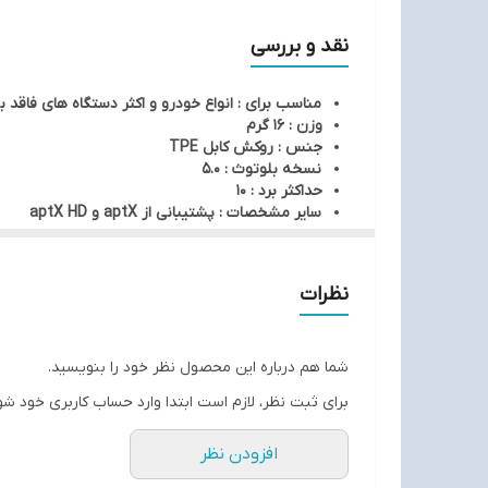
گیرنده صوتی PBR915دارای یک سر یو ا
تجربه‌ای باورنکردنی همچون شنیدن موسیقی از روی CD را برایتان تداعی کند. اندازه فوق العاده کوچک این دستگاه سبب شده است یک همراه همیشگی باشد و در همه جاه با شما باشد.
نقد و بررسی
مناسب برای : انواع خودرو و اکثر دستگاه های فاقد 
وزن : 16 گرم
جنس : روکش کابل TPE
نسخه بلوتوث : 5.0
حداکثر برد : 10
سایر مشخصات : پشتیبانی از aptX و aptX HD
نظرات
شما هم درباره این محصول نظر خود را بنویسید.
برای ثبت نظر، لازم است ابتدا وارد حساب کاربری خود شو
افزودن نظر