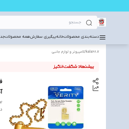
دسته‌بندی محصولات
خانه
پیگیری سفارش
همه محصولات
جدی
kala68.ir
/
کامپیوتر و لوازم جانبی
آ
بر
دس