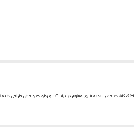
فلش طلایی مدل 816 از برند با کیفیت وریتی با ظرفیت 32 گیگابایت جنس بدنه فلزی مقاوم در برابر آب و 