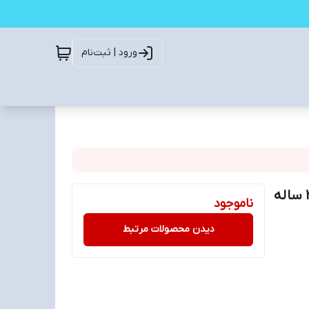
ورود | ثبت‌نام
فلش وریتی ( Verity ) مدل 816 ظرفیت 32 گیگ (گارانتی 2 ساله
ناموجود
دیدن محصولات مرتبط