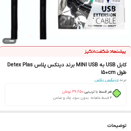
کابل USB به MINI USB برند دیتکس پلاس Detex Plas
طول 150cm
برند:
دیتکس پلاس
هر قسط با ترب‌پی:
۳۶٬۲۵۰
تومان
۴ قسط ماهانه. بدون سود، چک و ضامن.
توضیحات