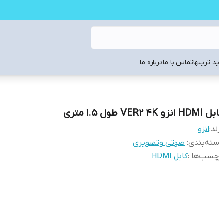
د ترینها
تماس با ما
درباره ما
HD انزو VER2 4K طول 1.5 متری
ند:
انزو
ته‌بندی
:
صوتی وتصویری
چسب‌ها :
کابل HDMI