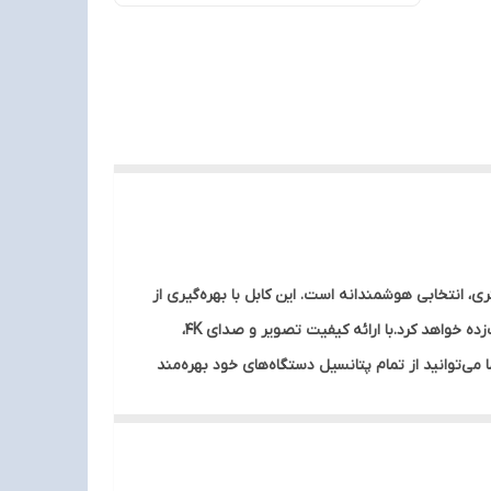
ال کابلی با کیفیت برای اتصال دستگاه‌های خود به تلویزیون، مانیتور یا پروژکتور هستید، کابل HDMI انزو VER2 4K طول 1.5 متری، انتخابی هوشمندانه است. این کابل با بهره‌گیری از
استاندارد HDMI 2.0، امکان انتقال تصاویر با رزولوشن 4K و نرخ فریم بالا را فراهم می‌کند و شما را از کیفیت بی‌نظیر صدا و تصویر شگفت‌زده خواهد کرد.با ارائه کیفیت تصویر و صدای 4K،
ا می‌توانید از تمام پتانسیل دستگاه‌های خود بهره‌مند