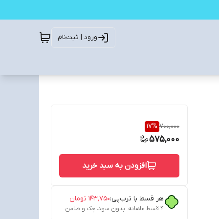
ورود | ثبت‌نام
17
%
700,000
575,000
افزودن به سبد خرید
هر قسط با ترب‌پی:
۱۴۳٬۷۵۰
تومان
۴ قسط ماهانه. بدون سود، چک و ضامن.