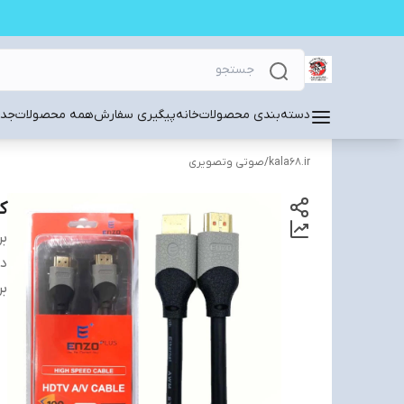
دسته‌بندی محصولات
خانه
پیگیری سفارش
همه محصولات
جدی
kala68.ir
/
صوتی وتصویری
کابل MI
بر
دس
بر