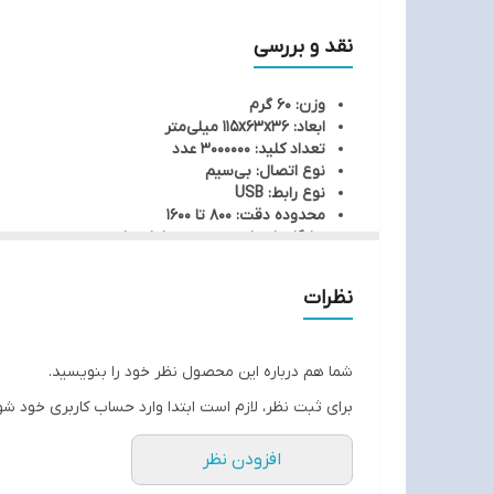
فناوری Plug And Play نیازی به نصب هیچ درایوری نیست.
نقد و بررسی
وزن: 60 گرم
ابعاد: 115x63x36 میلی‌متر
تعداد کلید: 3000000 عدد
نوع اتصال: بی‌سیم
نوع رابط: USB
محدوده دقت: 800 تا 1600
سازگار با تمامی سیستم عامل ها
میزان حساسیت موس: 1200
دارای سنسور با دقت بالا، حساسیت بالا با دوام بالا
نظرات
جنس بدنه ABS
شما هم درباره این محصول نظر خود را بنویسید.
برای ثبت نظر، لازم است ابتدا وارد حساب کاربری خود شو
افزودن نظر