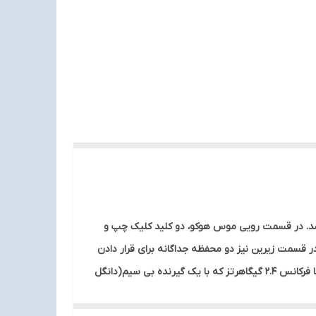
اهری زیبا و شیک می باشد که نوع دکمه در این موس بلوتوث هوکو به صورت 3 بعدی می باشد. در قسمت رویی موس هوکو، دو کلید کلیک چپ و
ر قسمت زیرین نیز دو محفظه جداگانه برای قرار دادن
باتری و دانگل موس تعبیه شده است. شما فقط با تهیه یک باتری می توانید انرژی آن را تأمین کنید.ماوس بی سیم هوکو مدل GM14 با فرکانس 2.4 گیگاهرتز که با یک گیرنده بی سیم(دانگل
روشن کرده و با موس کار کنید. به همین سادگی و به دلیل استفاده از