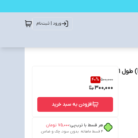
ورود | ثبت‌نام
کابل شارژ USB به Micro USB کینگ کونگ (KING KONG) طول 1
40
%
500,000
300,000
افزودن به سبد خرید
هر قسط با ترب‌پی:
۷۵٬۰۰۰
تومان
۴ قسط ماهانه. بدون سود، چک و ضامن.