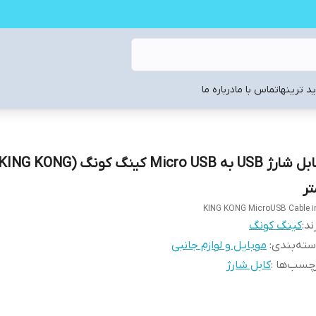
د ترینها
تماس با ما
درباره ما
تر
KING KONG MicroUSB Cable 
ند:
کینگ کونگ
ته‌بندی
:
موبایل و لوازم جانبی
چسب‌ها :
کابل شارژ