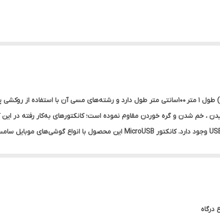
کابل شارژ USB به Micro USB کینگ کونگ (KING KONG) طول 1 متر 100سانتی متر طول دارد و رشته‌های م
یدن ، خم شدن و گره خوردن مقاوم نموده است؛ کانکتورهای به‌کار رفته در این
به درگاه MicroUSB سازگاری دارد؛ همچنین کانکتور USB آن با کامپیوتر، لپ‌تاپ، شارژرهای دیواری، پاوربانک و دیگر
ده، شدت جریان عبوری این کابل 2.4 آمپر و ولتاژ عبوری آن 5 ولت می باشد.
 درگاه