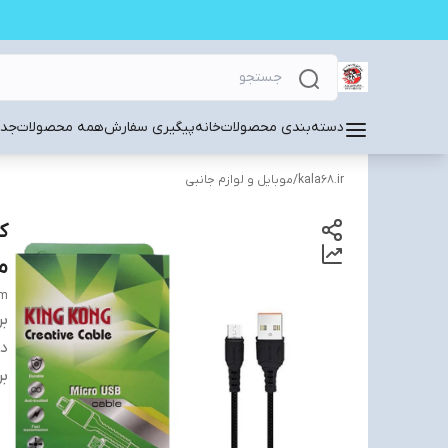
دسته‌بندی محصولات
خانه
پیگیری سفارش
همه محصولات
جدی
kala68.ir
/
موبایل و لوازم جانبی
م
1m
بر
دس
بر