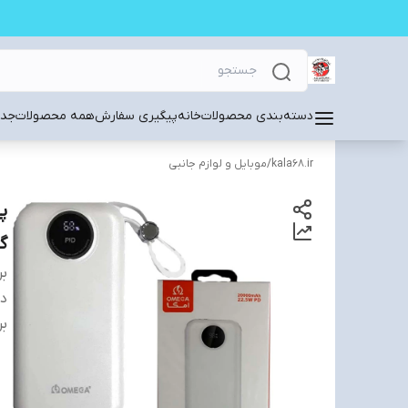
دسته‌بندی محصولات
خانه
پیگیری سفارش
همه محصولات
جدی
kala68.ir
/
موبایل و لوازم جانبی
گا
بر
دس
بر