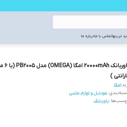
د ترینها
تماس با ما
درباره ما
پاوربانک 20000mAh امگا (GA
رانتی )
ند:
امگا
ته‌بندی
:
موبایل و لوازم جانبی
چسب‌ها :
پاوربانک