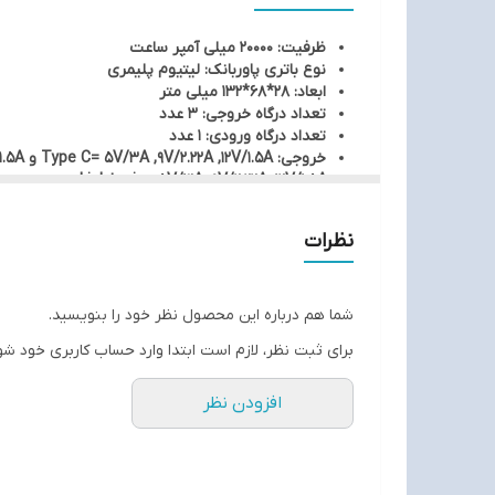
ظرفیت: 20000 میلی آمپر ساعت
نوع باتری پاوربانک: لیتیوم پلیمری
ابعاد: 28*68*132 میلی متر
تعداد درگاه خروجی: 3 عدد
تعداد درگاه ورودی: 1 عدد
خروجی: Type C= 5V/3A ,9V/2.22A ,12V/1.5A و USB= 5V/3A , 10V/2.25A , 12V/1.5A و
Lightnnig= 5V/3A ,9V/2.22A ,12V/1.5A
ورودی: Type C= 5V/3A , 9V/2.22A ,12V/1.5A
نحوه نمایش میزان شارژ باتری: صفحه نمایش LCD
نظرات
تکنولوژی سوپر فست شارژ
امکان شارژ کردن (با شدت‌جریان 2.0 آمپر و بالاتر)
جنس بدنه: PC + ABS پلاستیک فشرده مقاوم در برابر حرارت و ضربه
وزن: 400 گرم
شما هم درباره این محصول نظر خود را بنویسید.
برای ثبت نظر، لازم است ابتدا وارد حساب کاربری خود شو
افزودن نظر