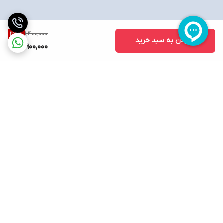
1,400,000
35
%
افزودن به سبد خرید
900,000
برگشت به بالا