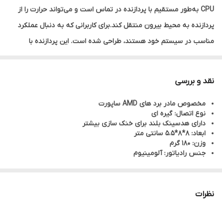
CPU به‌طور مستقیم با پردازنده در تماس است و می‌تواند حرارت را از
پردازنده به محیط بیرون منتقل کند.برای کاربرانی که به دنبال عملکرد
مناسب در سیستم خود هستند، طراحی شده است. این پردازنده با
استفاده از فناوری‌های پیشرفته و بهبودهای معماری، و دمای کاری
مناسب میتواند توان پردازشی مناسبی ارائه دهد.فن CPU AMD پی نت
نقد و بررسی
مخصوص مادر برد های AMD ساپورت می باشد.
مخصوص مادر برد های AMD ساپورت
نوع اتصال: گیره ای
دارای هدسینک بلند برای خنک سازی بیشتر
ابعاد: 8*8*5.5 سانتی متر
وزن: 180 گرم
جنس رادياتور: آلومينيوم
نظرات