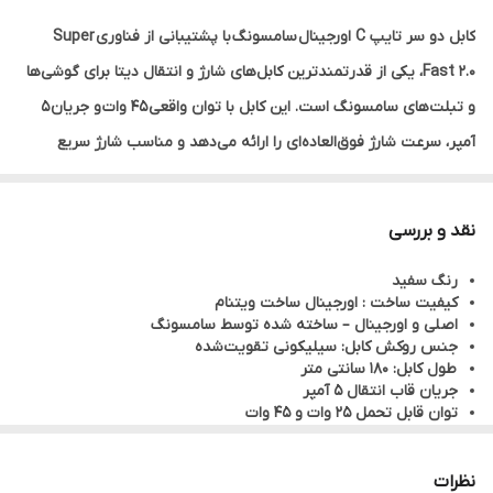
کابل دو سر تایپ C اورجینال
سامسونگ
با پشتیبانی از فناوری
Super
Fast 2.0
، یکی از قدرتمندترین کابل‌های شارژ و انتقال دیتا برای گوشی‌ها
و تبلت‌های سامسونگ است. این کابل با توان واقعی
45 وات
و جریان
5
آمپر
، سرعت شارژ فوق‌العاده‌ای را ارائه می‌دهد و مناسب شارژ سریع
گوشی‌های سری S و A و همچنین انواع دستگاه‌های مجهز به Type-C
است.
نقد و بررسی
این محصول
پک‌دار و ساخت ویتنام
بوده و کیفیت اورجینال سرکارتنی آن
رنگ سفید
تضمین‌کننده دوام بالا و عملکرد بی‌نقص است. طراحی مقاوم و
کیفیت ساخت : اورجینال ساخت ویتنام
انعطاف‌پذیر کابل، استفاده روزمره و طولانی‌مدت را بدون افت کیفیت
اصلی و اورجینال – ساخته شده توسط سامسونگ
جنس روکش کابل: سیلیکونی تقویت‌شده
ممکن می‌کند. اگر به دنبال کابلی هستی که واقعاً شارژ سریع را تجربه
طول کابل: 180 سانتی متر
کنی و نگران خرابی زودهنگام نباشی، این مدل انتخابی مطمئن است.
جریان قاب انتقال 5 آمپر
توان قابل تحمل 25 وات و 45 وات
مناسب برای شارژرهای سوپرفست سامسونگ، لپ‌تاپ‌ها و تمام
اتصال Type-C به Type-C – مناسب برای شارژ سریع و انتقال داده
سوپر فست شارژ (Super Fast Charging) – سازگار با آداپتورهای 25
دستگاه‌های مجهز به درگاه Type-C.
وات و 45 وات سامسونگ
نظرات