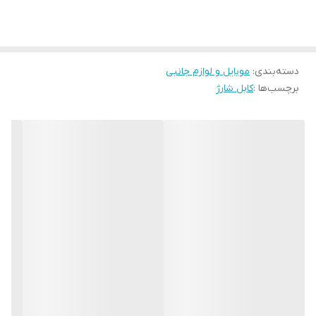
کیفیت بالا – مقاوم در برابر خمیدگی و پارگی
با قابلیت انتقال اطلاعات دارد
قابل استفاده بر روی تمامی گوشی سامسونگ که دارای شارژر 25 وات
می باشند. (مانند سری اس، سری A، سری M و سری F و …)
دسته‌بندی
:
موبایل و لوازم جانبی
برچسب‌ها :
کابل شارژ