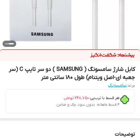
کابل شارژ سامسونگ ( SAMSUNG ) دو سر تایپ C (سر
جعبه ای-اصل ویتنام) طول 180 سانتی متر
برند:
سامسونگ
هر قسط با ترب‌پی:
۲۴۸٬۷۵۰
تومان
۴ قسط ماهانه. بدون سود، چک و ضامن.
توضیحات