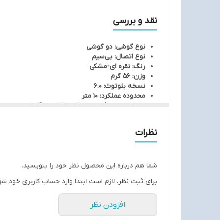
نقد و بررسی
نوع گوشی: دو گوشی
نوع اتصال: بی‌سیم
رنگ: نقره ای-مشکی
وزن: 56 گرم
نسخه بلوتوث: 6.0
محدوده عملکرد: 10 متر
عمر باتری هدفون در حالت مکالمه: 40 ساعت
عمر باتری هدفون در حالت پخش موسیقی: 35 ساعت
عمر باتری هدفون در حالت استندبای: 80 ساعت
نظرات
زمان موردنیاز برای شارژ هدفون: 1 ساعت
ظرفیت باتری: 1000 میلی آمپر ساعت
اقلام همراه هدفون: کابل شارژ Type C
مناسب برای: آقایان و بانوان
شما هم درباره این محصول نظر خود را بنویسید.
برای ثبت نظر، لازم است ابتدا وارد حساب کاربری خود شو
افزودن نظر