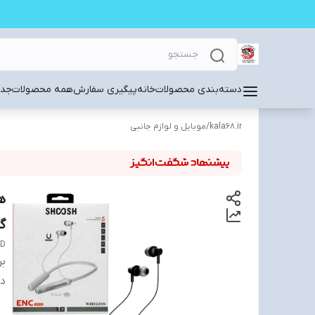
دسته‌بندی محصولات
خانه
پیگیری سفارش
همه محصولات
جدی
kala68.ir
/
موبایل و لوازم جانبی
گ
CD
بر
دس