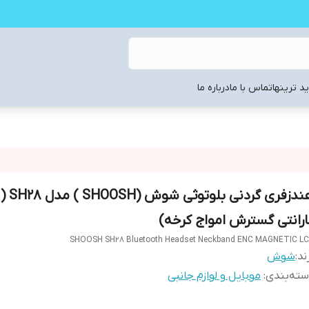
د ترینها
تماس با ما
درباره ما
ارانتی گسترش امواج کرخه)
SHOOSH SH28 Bluetooth Headset Neckband ENC MAGNETIC L
ند:
شوش
ته‌بندی
:
موبایل و لوازم جانبی