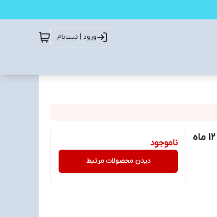
ورود | ثبت‌نام
هندزفری گردنی بلوتوثی شوش (SHOOSH ) مدل SH28 ( 12 ماه
ناموجود
دیدن محصولات مرتبط