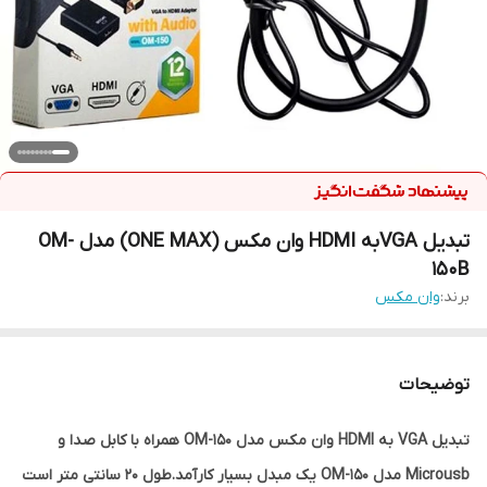
تبدیل VGAبه HDMI وان مکس (ONE MAX) مدل OM-
150B
برند:
وان مکس
توضیحات
تبدیل VGA به HDMI وان مکس مدل OM-150 همراه با کابل صدا و
Microusb مدل OM-150 یک مبدل بسیار کارآمد.طول 20 سانتی متر است