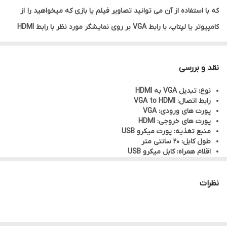
که با استفاده از آن می توانید تصاویر فیلم یا بازی که میخواهید را از
کامپیوتر یا لپتاپ. با رابط VGA بر روی نمایشگر مورد نظر با رابط HDMI
مانند پروژکتور تلویزیون و… ببینید. تبدیل VGA به HDMI برند وان
مکس (ONE MAX) دارای ورودی VGA و جک 3.5 میلیمتری (AUX) و
نقد و بررسی
خروجی HDMI است.برای اتصال لوازم قدیمی نیز به لب تاپ ها، کامپیوتر
نوع: تبدیل VGA به HDMI
ها و تلوزیون های جدید بسیار کاربرد دارد. این تبدیل از رزولیشن 1920P و
رابط اتصال: VGA to HDMI
1080P پشتیبانی می کند و بهترین کیفیت تصویر و صدا رو به شما ارائه
پورت های ورودی: VGA
پورت های خروجی: HDMI
میدهد.این محصول همراه با یک کابل برای تامین برق و یک کابل برای
منبع تغذیه: پورت میکرو USB
انتقال صدا عرضه می شود. نصب ساده و بدون نیاز به درایور طراحی
طول کابل: 20 سانتی متر
اقلام همراه: کابل میکرو USB
کوچیک و جابه جایی راحت از ویژگی های این محصول است.
پشتیبانی از رزولوشن 800×600 تا 1080×1920
مناسب برای اتصال رایانه شخصی، لپ تاپ با رابط VGA, نصب آسان
نظرات