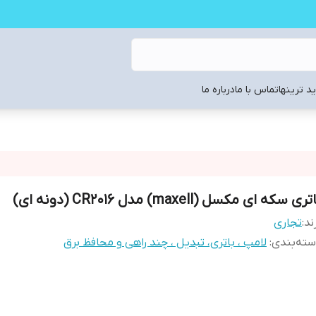
د ترینها
تماس با ما
درباره ما
ری سکه ای مکسل (maxell) مدل CR2016 (دونه ای)
ند:
تجاری
ته‌بندی
:
لامپ ، باتری، تبدیل ، چند راهی و محافظ برق