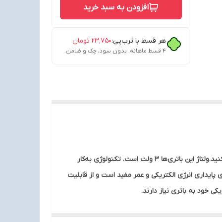
افزودن به سبد خرید
هر قسط با ترب‌پی:
۲۳٬۷۵۰
تومان
۴ قسط ماهانه. بدون سود، چک و ضامن.
با استفاده از باتری‌ها‌ی «مکسل» مدل «CR2016» می‌توانید انرژی مورد نیاز برای ماشین حساب، ساعت و دیگر لوازم از این قبیل را تامین کنید.ولتاژ این باتری‌ها 3 ولت است. تکنولوژی به‌کار
پایداری انرژی الکتریکی و عمر مفید است و از قابلیت
یکی خود به باتری نیاز دارند.