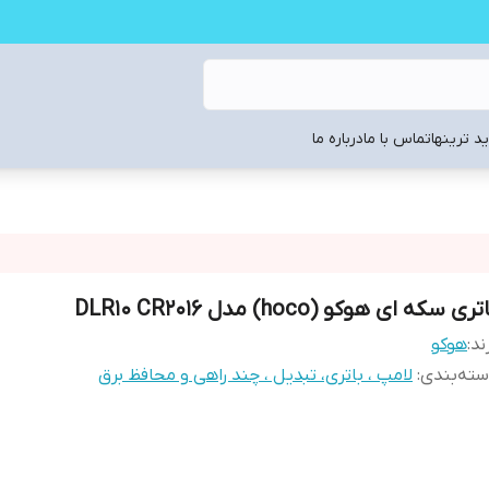
د ترینها
تماس با ما
درباره ما
تری سکه ای هوکو (hoco) مدل DLR10 CR2016
ند:
هوکو
ته‌بندی
:
لامپ ، باتری، تبدیل ، چند راهی و محافظ برق