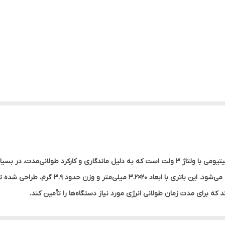
باتری سکه‌ای هوکو مدل CR2016 یکی از انواع باتری‌های لیتیومی با ولتاژ 3 ولت است که به دلیل ماندگ
ریموت کنترل، سمعک، فرستنده‌های بی‌سیم و… استفاد