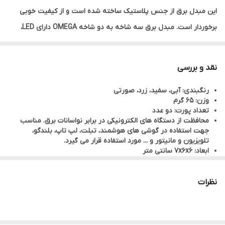
این مبدل برق از جنس پلاستیک ساخته شده است و از کیفیت خوبی
برخوردار است. مبدل برق سه شاخه به دو شاخه OMEGA دارای LED،
برای موبایل، کامپیوتر، وسایل صوتی و تصویری و سایر دستگاه
الکترونیکی مناسب است.
نقد و بررسی
رنگبندی: آبی، سفید، زرد، صورتی
وزن: 65 گرم
تعداد پورت‌: دو عدد
محافظت از دستگاه های الکترونیکی در برابر نواسانات برق. مناسب
جهت استفاده در گوشی های هوشمند، تبلت، لپ تاپ، بلندگو،
تلویزیون و مانیتور و ... مورد استفاده قرار می گیرد.
ابعاد: 7x6x6 سانتی متر
ولتاژ ورودی: 100 تا 240 ولت
ولتاژ خروجی: 100 تا 240 ولت
نظرات