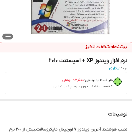
نرم افزار ویندوز XP + اسیستنت 2010
برند:
تجاری
هر قسط با ترب‌پی:
۸۷٬۵۰۰
تومان
۴ قسط ماهانه. بدون سود، چک و ضامن.
توضیحات
نصب هوشمند آخرین ویندوز 7 اورجینال مایکروسافت.بیش از 200 نرم