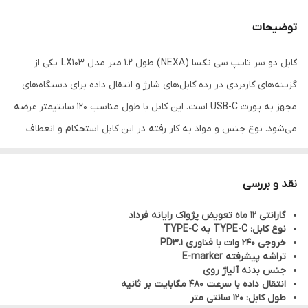
توضیحات
کابل دو سر تایپ سی نکسا (NEXA) طول 1.2 متر مدل LX103 یکی از
گزینه‌های کاربردی در رده کابل‌های شارژ و انتقال داده برای دستگاه‌های
مجهز به پورت USB-C است. این کابل با طول مناسب 120 سانتیمتر عرضه
می‌شود. نوع جنس و مواد به کار رفته در این کابل استحکام و انعطاف
پذیری بالایی دارد و مناسب برای استفاده در شرایط مختلف میباشد.
پشتیبانی از خروجی 240 وات و سرعت انتقال اطلاعات 480Mbps باعث
نقد و بررسی
شده است که این کابل برای شارژ سریع طیف گسترده‌ای از گوشی‌ها،
گارانتی 12 ماه تعویض پژواک رایانه فرداد
تبلت‌ها، پاوربانک‌ها دارای درگاه USB-C مناسب باشد. انتقال انرژی با توان
نوع کابل: TYPE-C به TYPE-C
بالا و تلفات کم، آن را به گزینه‌ای کارآمد برای استفاده در کنار شارژرهای
خروجی 240 وات با فناوری PD3.1
تراشه پیشرفته E-marker
فست‌شارژ تبدیل می‌کند. علاوه بر شارژ، این محصول از سرعت انتقال
جنس بدنه آلیاژ روی
داده بالا نیز پشتیبانی کرده و پاسخ‌گوی نیاز کاربرانی است که انتقال
انتقال داده با سرعت 480 مگابایت بر ثانیه
طول کابل: 120 سانتی متر
فایل‌های سنگین و جابه‌جایی اطلاعات میان دستگاه‌ها را به‌صورت مداوم