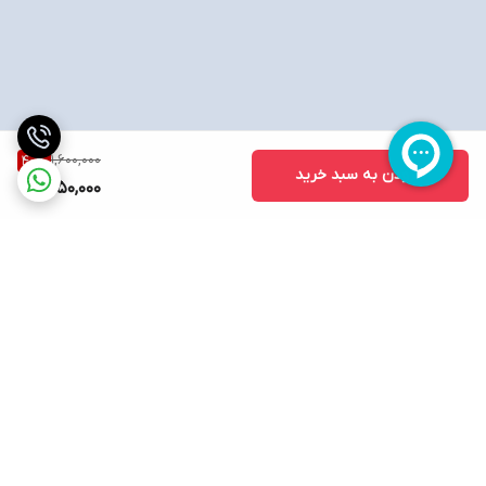
1,600,000
40
%
افزودن به سبد خرید
950,000
برگشت به بالا