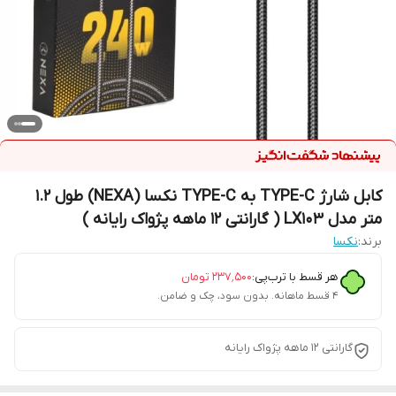
کابل شارژ TYPE-C به TYPE-C نکسا (NEXA) طول 1.2
متر مدل LX103 ( گارانتی 12 ماهه پژواک رایانه )
برند:
نکسا
هر قسط با ترب‌پی:
۲۳۷٬۵۰۰
تومان
۴ قسط ماهانه. بدون سود، چک و ضامن.
گارانتی 12 ماهه پژواک رایانه