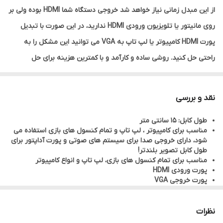
از این مبدل زمانی نیاز خواهد شد خروجی دستگاه شما HDMI بوده ولی بر
روی مانیتور یا تلویزیون ورودی HDMI ندارید، در این صورت با تبدیل
پورت HDMI کامپیوتر یا لپ تاپ به VGA می توانید این مشکل را به
راحتی حل کنید. روشی ساده و کارآمد و با کمترین هزینه برای حل
اینگونه مشکلات استفاده از تبدیل HDMI به VGA می باشد.
نقد و بررسی
طول کابل: 15 سانتی متر
مناسب برای کامپیوتر ، لپ تاپ و تمام کنسول های بازی استفاده می
شود، دارای خروجی صدا برای سیستم های صوتی و پورت آداپتور برای
طول کابل تصویر بلندتر!
مناسب برای تمام کنسول های بازی، لپ تاپ و انواع کامپیوتر
پورت ورودی HDMI
پورت خروجی VGA
اقلام همراه: کابل صدا (AUX) و کابل میکرو USB آداپتور
نظرات