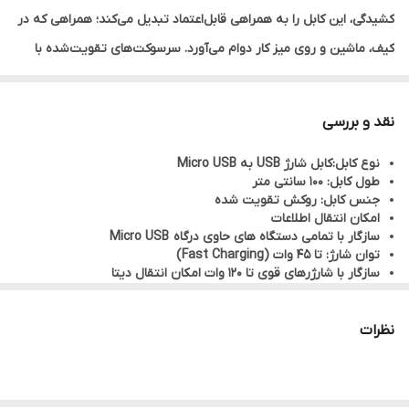
کشیدگی، این کابل را به همراهی قابل‌اعتماد تبدیل می‌کند؛ همراهی که در
کیف، ماشین و روی میز کار دوام می‌آورد. سرسوکت‌های تقویت‌شده با
طراحی شکیل زرد–فلزی، علاوه‌بر ظاهر جذاب، در برابر خم‌شدن و فشار
روزمره مقاوم هستند؛ چیزی که معمولاً نقطه‌ضعف کابل‌های ارزان است.
نقد و بررسی
این کابل علاوه بر شارژ، انتقال دیتا را نیز با سرعت مناسب انجام می‌دهد و
نوع کابل:کابل شارژ USB به Micro USB
برای شارژ گوشی‌ها، پاوربانک‌ها، هندزفری‌ها و تمام دستگاه‌های مجهز به
طول کابل: 100 سانتی متر
درگاه Micro USB کاملاً مناسب است. اگر به دنبال کابلی هستید که هم
جنس کابل: روکش تقویت شده
امکان انتقال اطلاعات
چشم‌گیر باشد و هم دوامش زبان‌زد، CA-1614 انتخابی حساب‌شده است.
سازگار با تمامی دستگاه های حاوی درگاه Micro USB
توان شارژ: تا 45 وات (Fast Charging)
سازگار با شارژرهای قوی تا 120 وات امکان انتقال دیتا
دارای روکش بافته‌شده‌ی مقاوم در برابر گره و کشیدگی
کانکتورهای تقویت‌شده با طراحی مستحکم مناسب برای پاوربانک،
گوشی، تبلت، هندزفری و …
نظرات
ظاهر جذاب با ترکیب رنگ زرد – فلزی