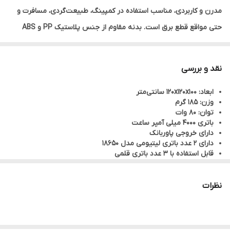
مدرن و کاربردی، مناسب استفاده در کمپینگ، طبیعت‌گردی، مسافرت و
حتی مواقع قطع برق است. بدنه مقاوم از جنس پلاستیک PP و ABS
نشکن، دوام و استحکام بالایی را تضمین می‌کند.
دارای پنج حالت نوردهی
شامل نور زیاد، متوسط، کم و دو حالت چشمک‌زن (سریع و آرام) است که
نقد و بررسی
با کلید فیزیکی قابل تنظیم است.همچنین، نشانگر LED وضعیت شارژ را
ابعاد: ۱۲۰x۱۲۰x۱۰۰ سانتی‌متر
نمایش می‌دهد.
وزن: ۱۸۵ گرم
توان: ۸۰ وات
باتری ۴۰۰۰ میلی آمپر ساعت
دارای خروجی پاوربانک
دارای ۲ عدد باتری لیتیومی مدل ۱۸۶۵۰
قابل استفاده با ۳ عدد باتری قلمی
رنگ نور: سفید مهتابی
قابلیت شارژ با کابل تایپ C
مدت زمان مورد نیاز جهت شارژ شدن: ۵.۵ ساعت
نظرات
مدت زمان نگهداری شارژ: ۳.۵/۴.۵/۱۲ ساعت