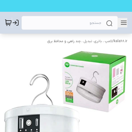
kala68.ir
/
لامپ ، باتری، تبدیل ، چند راهی و محافظ برق