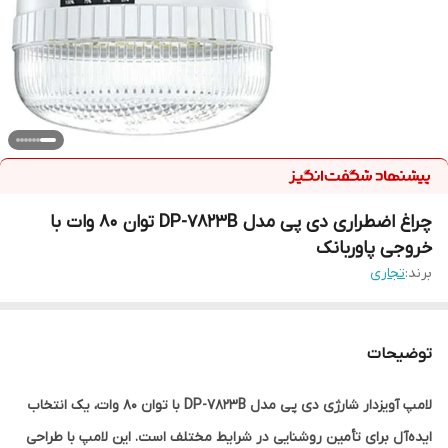
چراغ اضطراری دی پی مدل DP-7823B توان ۸۰ وات با
خروجی پاوربانک
برند:
تجاری
توضیحات
لامپ آویزدار شارژی دی پی مدل DP-7823B با توان 80 وات، یک انتخاب
ایده‌آل برای تأمین روشنایی در شرایط مختلف است. این لامپ با طراحی