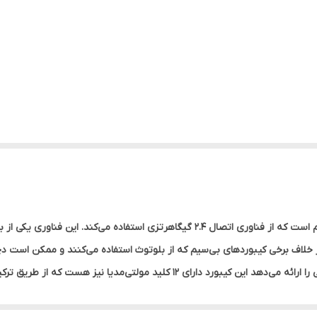
کیبورد بی‌سیم تسکو مدل TK 7005W یک کیبورد بی‌سیم است که از فناوری اتصال 2.4 گیگا
ع به ایمیل و مرورگر اینترنت هستند. وجود این کلیدهای میانبر به کاربران 