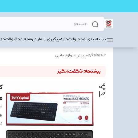
دسته‌بندی محصولات
خانه
پیگیری سفارش
همه محصولات
جدی
kala68.ir
/
کامپیوتر و لوازم جانبی
م
rd
بر
دس