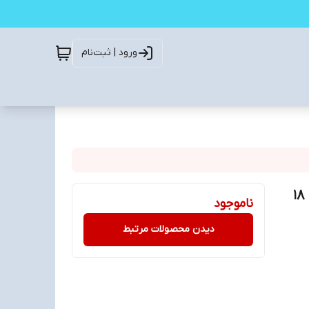
ورود | ثبت‌نام
کیبورد بی سیم تسکو (TSCO) مدل TK 7005W(با گارانتی 18
ناموجود
دیدن محصولات مرتبط