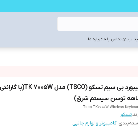
د ترینها
تماس با ما
درباره ما
اهه توسن سیستم شرق)
Tsco TK7005W Wireless Keyboa
ند:
تسکو
ته‌بندی
:
کامپیوتر و لوازم جانبی