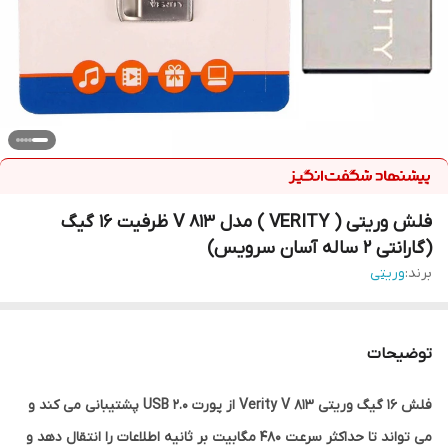
فلش وریتی ( VERITY ) مدل V 813 ظرفیت 16 گیگ
(گارانتی 2 ساله آسان سرویس)
برند:
وریتی
توضیحات
فلش 16 گیگ وریتی Verity V 813 از پورت USB 2.0 پشتیبانی می کند و
می تواند تا حداکثر سرعت 480 مگابیت بر ثانیه اطلاعات را انتقال دهد و