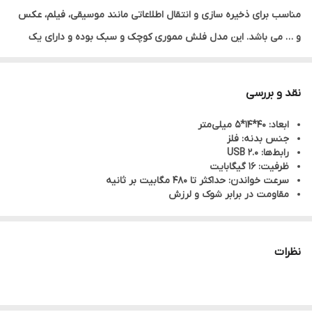
مناسب برای ذخیره سازی و انتقال اطلاعاتی مانند موسیقی، فیلم، عکس
و … می باشد. این مدل فلش مموری کوچک و سبک بوده و دارای یک
شیار برای اتصال به جاکلیدی می باشد که مانع گم شدن آن می شود.
برند verity توانسته با تولید فلش های باکیفیت و قیمت مناسب تمام
نقد و بررسی
سلیقه ها را پوشش دهد و سهم خوبی از بازار را تصاحب کند.
ابعاد: 40*14*5 میلی‌متر
جنس بدنه: فلز
رابط‌ها: USB 2.0
ظرفیت: 16 گیگابایت
سرعت خواندن: حداکثر تا 480 مگابیت بر ثانیه
مقاومت در برابر شوک و لرزش
نظرات