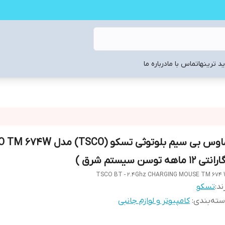
د ترینها
تماس با ما
درباره ما
ماوس بی سیم بلوتوثی تسکو (TSCO) مد
انتی 12 ماهه توسن سیستم شرق )
TSCO BT - 2.4Ghz CHARGING MOUSE TM 674
ند:
تسکو
ته‌بندی
:
کامپیوتر و لوازم جانبی