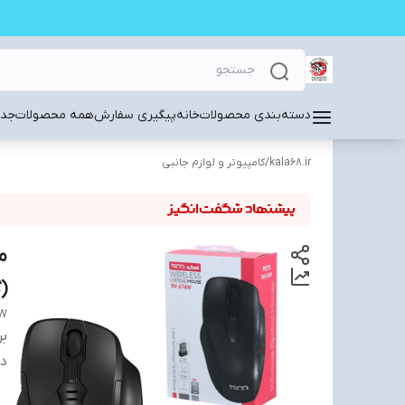
دسته‌بندی محصولات
خانه
پیگیری سفارش
همه محصولات
جدی
kala68.ir
/
کامپیوتر و لوازم جانبی
(گار
 W
بر
دس