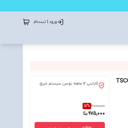
ورود | ثبت‌نام
ل TSCO TM 674W
گارانتی 12 ماهه توسن سیستم شرق
51
%
2,000,000
975,000