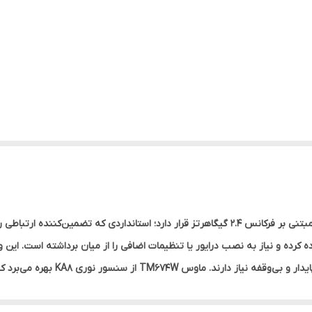
در قلب ماوس بی‌سیم تسکو TM674W، اتصال بی‌سیم مبتنی بر فرکانس 2.4 گیگاهرتز قرار دارد؛ است
دل، دوام کلیدهاست که تا سه میلیون بار فشرده‌سازی را بدون افت عملکرد تضم