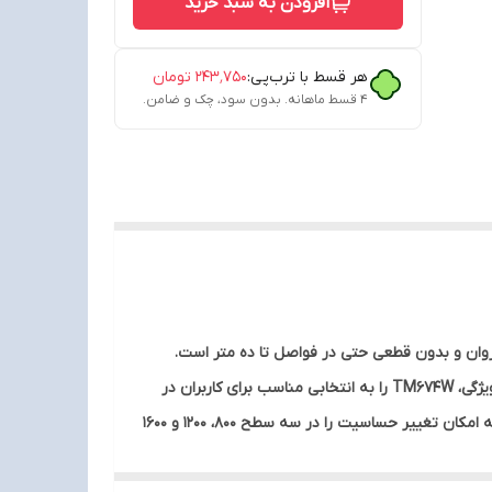
افزودن به سبد خرید
هر قسط با ترب‌پی:
۲۴۳٬۷۵۰
تومان
۴ قسط ماهانه. بدون سود، چک و ضامن.
انداردی که تضمین‌کننده ارتباطی روان و بدون قطعی حتی در فواصل تا ده متر است.
استفاده از دانگل USB برای اتصال، فرایند راه‌اندازی را ساده کرده و نیاز به نصب درایور یا تنظیمات اضافی را از میان برداشته است. این ویژگی، TM674W را به انتخابی مناسب برای کاربران در
محیط‌های کاری یا تحصیلی تبدیل می‌کند که به اتصال پایدار و بی‌وقفه نیاز دارند. ماوس TM674W از سنسور نوری KA8 بهره می‌برد که امکان تغییر حساسیت را در سه سطح 800، 1200 و 1600
ین می‌کند. در طراحی این ماوس، بهینه‌سازی مصرف انرژی