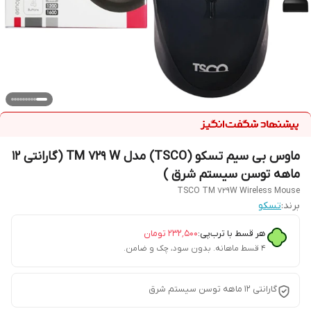
ماوس بی سیم تسکو (TSCO) مدل TM 729 W (گارانتی 12
ماهه توسن سیستم شرق )
TSCO TM 729W Wireless Mouse
برند:
تسکو
هر قسط با ترب‌پی:
۲۳۲٬۵۰۰
تومان
۴ قسط ماهانه. بدون سود، چک و ضامن.
گارانتی 12 ماهه توسن سیستم شرق