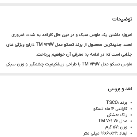
توضیحات
امروزه داشتن یک ماوس سبک و در عین حال کارآمد به شدت ضروری
است. جدیدترین محصول از برند تسکو مدل TM 729W دارای ویژگی های
جذابی است که در ادامه به معرفی آن خواهیم پرداخت.
ماوس تسکو مدل TM 729W با طراحی زیبا،کیفیت چشمگیر و وزن سبکی
که دارد گزینه ی بسیار مناسبی برای استفاده ی روزمره و طولانی مدت
میباشد. شما میتوانید با خیال راحت از این ماوس با دوام استفاده کنید و
نقد و بررسی
به دلیل طراحی ارگونومیک و استاندارد آن نگرانی ای از بابت رسیدن هر
برند :TSCO
گونه آسیب به مچ دستتان نداشته باشید. بدنه ی ماوس تسکو مدل
گارانتی 12 ماه تسکو
TM 729W از جنس پلاستیک ، وزن حدود 56 گرم در ابعاد 32*60*99 و از
رنگ :مشکی
مدل :TM 729 W
نوع بی سیم (WIERLESS) میباشد و تا مسافت 8 متری قابل اتصال
وزن :57 گرم
است.چهار دکمه،شامل دکمه های روشن وخاموش و DPI برروی بدنه
ابعاد :99x60x32 میلی متر