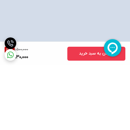
1,500,000
38
%
افزودن به سبد خرید
930,000
برگشت به بالا