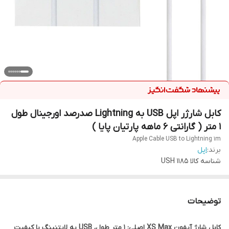
کابل شارژر اپل USB به Lightning صدرصد اورجینال طول
1 متر ( گارانتی 6 ماهه پارتیان پایا )
Apple Cable USB to Lightning 1m
برند:
اپل
شناسه کالا
USH 1185
توضیحات
کابل شارژ آیفون XS Max اصلی: 1 متر طول، USB به لایتنینگ با کیفیت