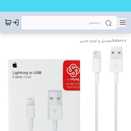
kala68.ir
/
موبایل و لوازم جانبی