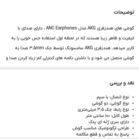
توضیحات
گوشی های هندزفری AKG مدل ANC Earphones ، دارای صدای با
کیفیت و ظاهر زیبا هستند که در لحظه اول استفاده حس خوبی را به
کاربر میدهد. هندزفری AKG سامسونگ توسط جک 3.5mm صدا به
گوشی متصل می شود و با داشتن دکمه های کنترلی کم-زیاد کردن صدا و
پخش-قطع موسیقی می توانید به راحتی موزیک و تماس ها را مدیریت
کنید.از آنجایی که مدل هندزفری AKG مدل ANC Earphones ، توگوشی
نقد و بررسی
است و داخل گوش قرار میگیرد، سه مدل از سرگوشی های این هندزفری
نوع اتصال: با سیم
همراه با محصول ارائه می شود تا در صورتی که سری گوشی بزرگ یا
نوع گوشی: دو گوشی
کوچک بود از آن استفاده کنید.هندزفری AKG مدل ANC Earphones
نوع رابط: جک 3.5 میلی‌متری
طول کابل: 100 سانتی متر
میکروفون بسیار قوی و کارآمدی دارد که به خوبی صدای شما را رد می
دارای سری ژله ای یدک
کند. این میکروفون پشت کنترلگر صدای هندزفری وجود دارد.
طراحی ارگونومیک مناسب گوش
پاسخ به تماس و قطع مکالمه