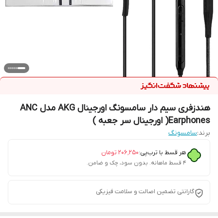
هندزفری سیم دار سامسونگ اورجینال AKG مدل ANC
Earphones( اورجینال سر جعبه )
برند:
سامسونگ
هر قسط با ترب‌پی:
۲۰۶٬۲۵۰
تومان
۴ قسط ماهانه. بدون سود، چک و ضامن.
گارانتی تضمین اصالت و سلامت فیزیکی