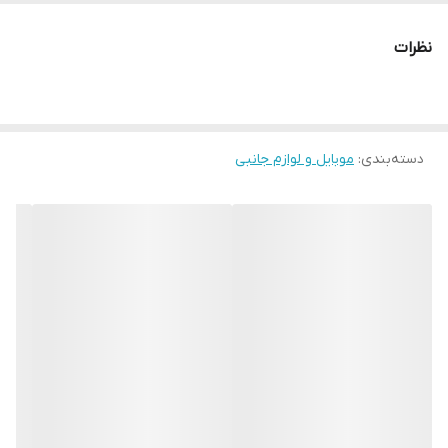
میکروفن برای پاسخ دهی مکالمات
دارای کلیدهای کنترل صدا روی سیم
قابل استفاده در تمامی گوشی ها و تبلت و همچنین سیستم های
نظرات
صوتی و کامپیوتری
دارای میکروفون با کیفیت
طراحی ارگونومیک و زیبا
دسته‌بندی
:
موبایل و لوازم جانبی