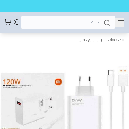
kala68.ir
/
موبایل و لوازم جانبی