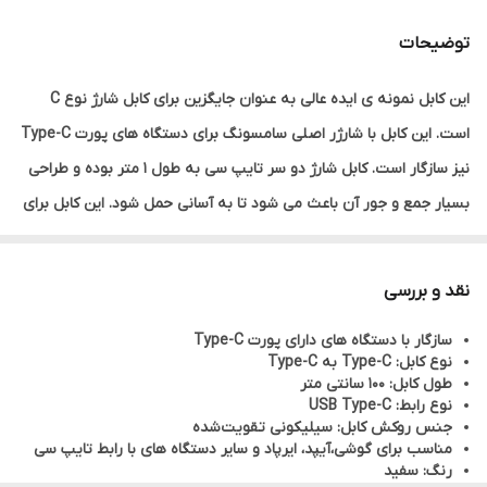
توضیحات
این کابل نمونه ی ایده عالی به عنوان جایگزین برای کابل شارژ نوع C
است. این کابل با شارژر اصلی سامسونگ برای دستگاه های پورت Type-C
نیز سازگار است. کابل شارژ دو سر تایپ سی به طول 1 متر بوده و طراحی
بسیار جمع و جور آن باعث می شود تا به آسانی حمل شود. این کابل برای
شارژ و انتقال داده از گوشی های دارای پورت Type-C به دیگر دستگاه
هایی که پورت Type-C دارند به کار می رود.با داشتن آداپتور شارژ سریع
نقد و بررسی
به همراه این کابل می توانید گوشی خود را سریعتر از همیشه شارژ کنید.
سازگار با دستگاه های دارای پورت Type-C
البته توجه نمایید این کابل با سایر گوشی، تبلت، کامپیوتر و مک بوک
نوع کابل: Type-C به Type-C
های دارای پورت تایپ-سی نیز سازگار است.
طول کابل: 100 سانتی متر
نوع رابط: USB Type-C
جنس روکش کابل: سیلیکونی تقویت‌شده
مناسب برای گوشی،آیپد، ایرپاد و سایر دستگاه های با رابط تایپ سی
رنگ: سفید