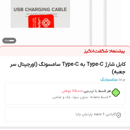
کابل شارژ Type-C به Type-C سامسونگ (اورجینال سر
جعبه)
برند:
سامسونگ
هر قسط با ترب‌پی:
۷۵٬۰۰۰
تومان
۴ قسط ماهانه. بدون سود، چک و ضامن.
گارانتی 6 ماهه پارتیان پایا