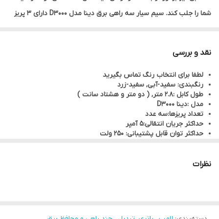
شما را جلب کند. سیم سیار سه راهی برق دینا مدل D3000 دارای 3 پریز
است و طول کابل این چند راهی 2.8 متر می باشد. این چند راهی برق در
رنگ های سفید-زرد، سفید- آبی موجود است.
نقد و بررسی
لطفا برای انتخاب رنگ تماس بگیرید
رنگبندی: سفید-آبی, سفید-زرد
طول کابل :2.8 متر, ( دو متر و هشتاد سانت )
مدل :دینا D3000
تعداد پریزها:سه عدد
حداکثر جریان انتقالی:5 آمپر
حداکثر توان قابل پشتیبانی: 250 ولت
جنس بدنه: پلاستیک مقاوم PVC + ABS
دارای کلید چراغدار
نظرات
دسته‌بندی
:
لامپ ، باتری، تبدیل ، چند راهی و محافظ برق