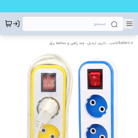
kala68.ir
/
لامپ ، باتری، تبدیل ، چند راهی و محافظ برق