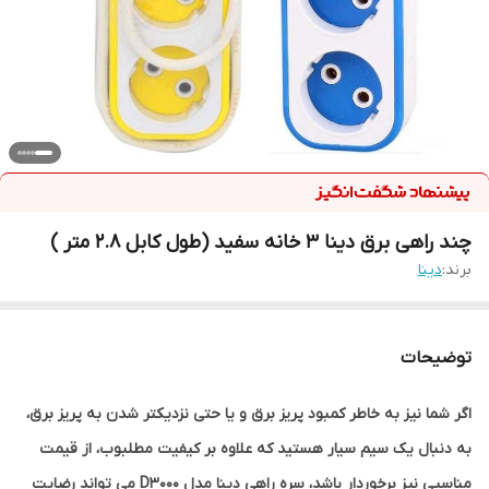
چند راهی برق دینا 3 خانه سفید (طول کابل 2.8 متر )
برند:
دینا
توضیحات
اگر شما نیز به خاطر کمبود پریز برق و یا حتی نزدیکتر شدن به پریز برق،
به دنبال یک سیم سیار هستید که علاوه بر کیفیت مطلبوب، از قیمت
مناسبی نیز برخوردار باشد، سره راهی دینا مدل D3000 می تواند رضایت