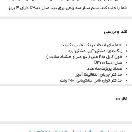
شما را جلب کند. سیم سیار سه راهی برق دینا مدل D3000 دارای 3 پریز
است و طول کابل این چند راهی 2.8 متر می باشد. این چند راهی برق در
رنگ های مشکی-زرد، مشکی- آبی موجود است.
نقد و بررسی
لطفا برای انتخاب رنگ تماس بگیرید
رنگبندی: مشکی-آبی, مشکی-زرد
طول کابل :2.8 متر, ( دو متر و هشتاد سانت )
مدل :دینا D3000
تعداد پریزها:سه عدد
حداکثر جریان انتقالی:5 آمپر
حداکثر توان قابل پشتیبانی: 250 ولت
جنس بدنه: پلاستیک مقاوم PVC + ABS
قابلیت ها: دارای کلید چراغدار
نظرات
دسته‌بندی
:
لامپ ، باتری، تبدیل ، چند راهی و محافظ برق