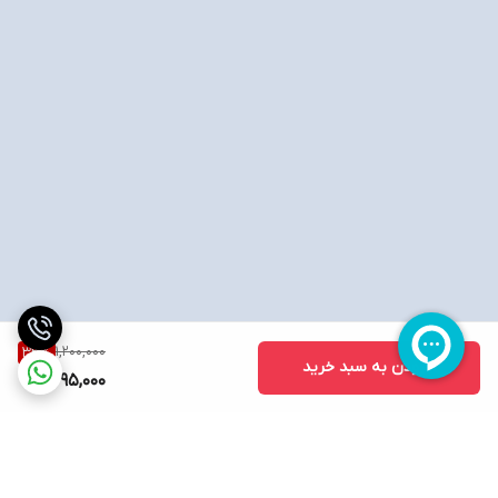
1,200,000
33
%
افزودن به سبد خرید
795,000