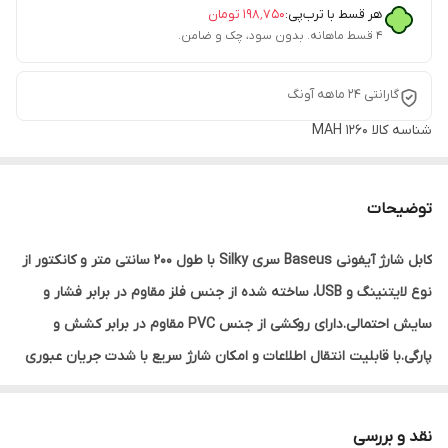
هر قسط با ترب‌پی:
۱۹۸٬۷۵۰
تومان
۴ قسط ماهانه. بدون سود، چک و ضامن.
گارانتی 24 ماهه آونگ
شناسه کالا
MAH 1260
توضیحات
کابل شارژ آیفونی Baseus سری Silky با طول 200 سانتی متر و کانکتور از
نوع لایتنینگ و USB، ساخته شده از جنس فلز مقاوم در برابر فشار و
سایش احتمالی.دارای روکشی از جنس PVC مقاوم در برابر کشش و
پارگی.با قابلیت انتقال اطلاعات و امکان شارژ سریع با شدت جریان عبوری
2.4 آمپر.
نقد و بررسی