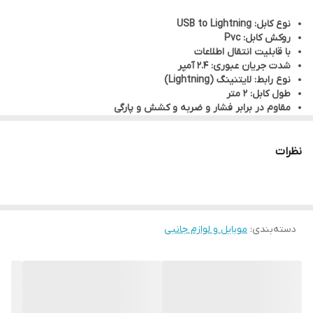
نوع کابل: USB to Lightning
روکش کابل: Pvc
با قابلیت انتقال اطلاعات
شدت جریان عبوری: 2.4 آمپر
نوع رابط: لایتنینگ (Lightning)
طول کابل: 2 متر
مقاوم در برابر فشار و ضربه و کشش و پارگی
استاندارد CE
مناسب برای شارژ سریع و انتقال اطلاعات دستگاه های سازگار
جنس کانکتورها: فلزی
نظرات
دسته‌بندی
:
موبایل و لوازم جانبی