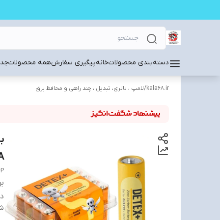
دسته‌بندی محصولات
خانه
پیگیری سفارش
همه محصولات
جدی
kala68.ir
/
لامپ ، باتری، تبدیل ، چند راهی و محافظ برق
 AA
6P
بر
دس
شن