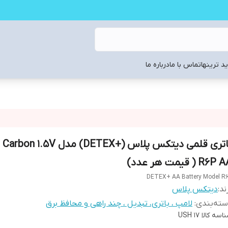
د ترینها
تماس با ما
درباره ما
باتری قلمی دیتکس پلاس (+DETEX) مدل .5V
R6P ( قیمت هر عدد)
DETEX+ AA Battery Model R
ند:
دیتکس پلاس
ته‌بندی
:
لامپ ، باتری، تبدیل ، چند راهی و محافظ برق
اسه کالا
USH 17