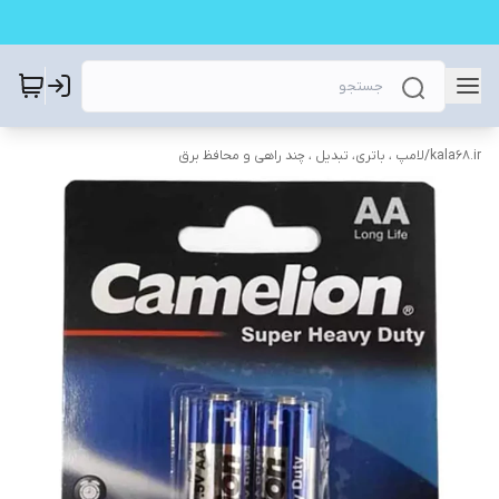
kala68.ir
/
لامپ ، باتری، تبدیل ، چند راهی و محافظ برق