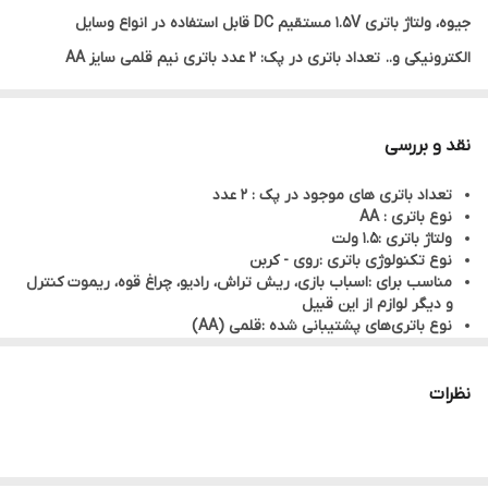
جیوه، ولتاژ باتری 1.5V مستقیم DC قابل استفاده در انواع وسایل
الکترونیکی و.. تعداد باتری در پک: 2 عدد باتری نیم قلمی سایز AA
مناسب انواع ساعت، ریموت کنترل، دوربین، موزیک پلیر و... میزان
استفاده از مواد سمی کادمیوم و جیوه : 0%
نقد و بررسی
تعداد باتری های موجود در پک : 2 عدد
نوع باتری : AA
ولتاژ باتری :1.5 ولت
نوع تکنولوژی باتری :روی - کربن
مناسب برای :اسباب بازی، ریش تراش، رادیو، چراغ قوه، ریموت کنترل
و دیگر لوازم از این قبیل
نوع باتری‌های پشتیبانی شده :قلمی (AA)
نظرات