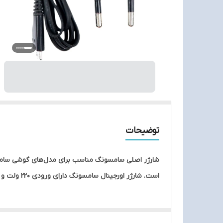
توضیحات
است. شارژر اورجینال سامسونگ دارای ورودی 220 ولت و خروجی 5 ولت با جریان خروجی 0.7 آمپر می‌باشد.این شارژر دارای یک کابل اندرویدی متصل به بدنه است.