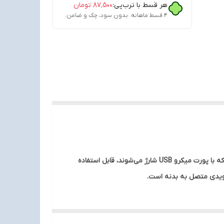
هر قسط با ترب‌پی:
۸۷٬۵۰۰
تومان
۴ قسط ماهانه. بدون سود، چک و ضامن.
شارژر اصلی سامسونگ مناسب برای مدل‌های گوشی سامسونگ S4 ـ S3 ـ S2 ـ S و دیگر گوشی‌ها و تبلت‌های سامسونگ و دیگر برندها که با پورت میکرو USB شارژ می‌شوند، قابل استفاده