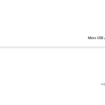
M
Micro US
ید.