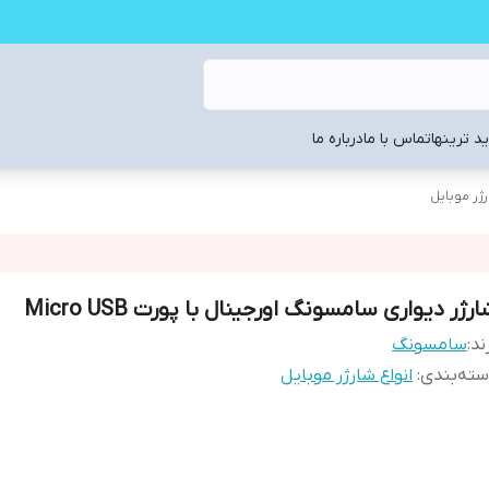
د ترینها
تماس با ما
درباره ما
رژر موبایل
رژر دیواری سامسونگ اورجینال با پورت Micro USB
ند:
سامسونگ
ته‌بندی
:
انواع شارژر موبایل