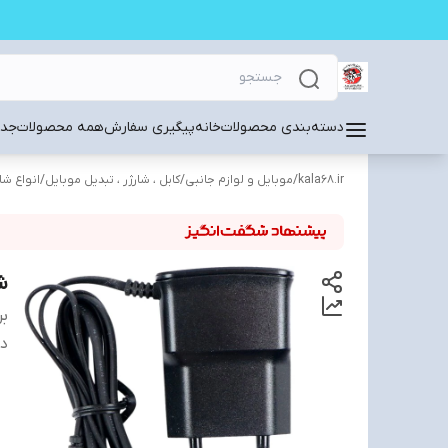
دسته‌بندی محصولات
خانه
پیگیری سفارش
همه محصولات
جدی
kala68.ir
/
موبایل و لوازم جانبی
/
کابل ، شارژر ، تبدیل موبایل
/
انواع شا
شا
بر
دس