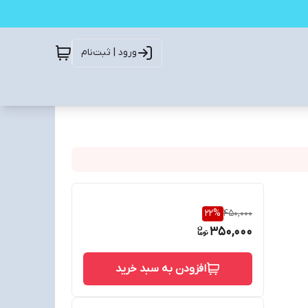
ورود | ثبت‌نام
22
%
450,000
350,000
افزودن به سبد خرید