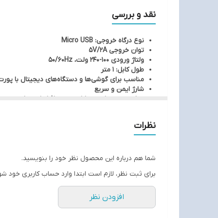
نقد و بررسی
نوع درگاه خروجی: Micro USB
توان خروجی 5V/2A
ولتاژ ورودی 100-240 ولت، 50/60Hz
طول کابل: 1 متر
مناسب برای گوشی‌ها و دستگاه‌های دیجیتال با پورت icro USB
شارژ ایمن و سریع
مقاومت در برابر نوسانات برق و افزایش دما
جنس بدنه: پلاستیک با کیفیت بالا
کاملاً سازگار با دستگاه‌های سامسونگ و سایر برندها با پورت B
نظرات
شما هم درباره این محصول نظر خود را بنویسید.
برای ثبت نظر، لازم است ابتدا وارد حساب کاربری خود شو
افزودن نظر