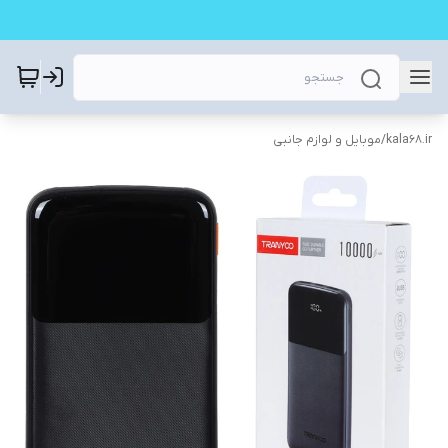
kala68.ir
/
موبایل و لوازم جانبی