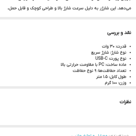
می‌دهد. این شارژر به دلیل سرعت شارژ بالا و طراحی کوچک و قابل حمل،
انتخاب ایده‌آلی برای هر خودرویی است.این شارژر به دلیل سرعت شارژ
بالا، امنیت بالا، و سازگاری گسترده، به عنوان یک ابزار ضروری برای هر
نقد و بررسی
راننده است. با قابلیت شارژ سریع، می‌توانید گوشی‌های خود را در کمترین
قدرت: 30 وات
زمان ممکن شارژ کنید.
نوع شارژ: شارژ سریع
نوع پورت: USB-C
ماده ساخت: PC با مقاومت حرارتی بالا
تعداد حفاظت‌ها: 9 نوع حفاظت
طول کابل: 1.5 متر
وزن: 100 گرم
طراحی سبک: قابل حمل و نصب در هر محلی در خودرو.
مناسب برای تمام گوشی‌های هوشمند، از جمله آیفون، گوگل پیکسول،
سامسونگ، و دیگر مدل‌ها.
نظرات
کاربرد: به طور خودکار سرعت شارژ را تنظیم می‌کند،برای شارژ
گوشی‌های هوشمند،برای استفاده در مسافرت‌های طولانی،استفاده در
سایت‌های کمپینگ
دسته‌بندی
:
موبایل و لوازم جانبی