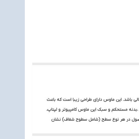
ی روزانه، عالی باشد. این ماوس دارای طراحی زیبا است که باعث
 سیم دار شوش 11 کاملا مناسب دست طراحی شده است .بدنه مستحکم و سبک این ماوس کامپیوتر و لپتاپ،
ن محصول در هر نوع سطح (شامل سطوح شفاف) نشان
دهنده چگونگی تلاش شده در طراحی و ساخت آن است. باتوجه به رابط USB 2.0 این محصول، شما قادر خواهید بود از قابلیت Plug and Play استفاده کنید و بدون نیاز به تنظیمات خاص یا