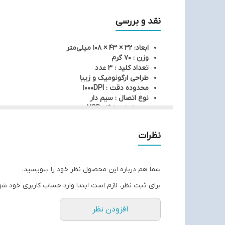
نصب درایور از ماوس بی سیم شوش مدل M11 استفاده کنید.
نقد و بررسی
ابعاد: 32 × 43 × 108 میلی‌متر
وزن : 70 گرم
تعداد کلید : 3 عدد
طراحی ارگونومیک و زیبا
محدوده دقت : 1000DPI
نوع اتصال : سیم دار
نوع رابط : دانگل USB
نوع حسگر : اپتیکال
جنس بدنه : ABS Plastic
نظرات
سازگار با تمامی سیستم عامل های ویندوز 7/8/8.1/10 و مک
شما هم درباره این محصول نظر خود را بنویسید.
برای ثبت نظر، لازم است ابتدا وارد حساب کاربری خود شو
افزودن نظر