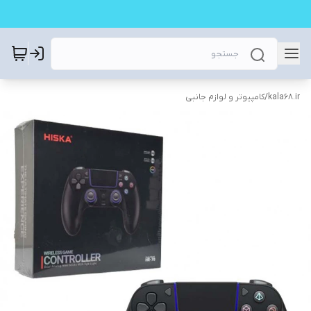
kala68.ir
/
کامپیوتر و لوازم جانبی