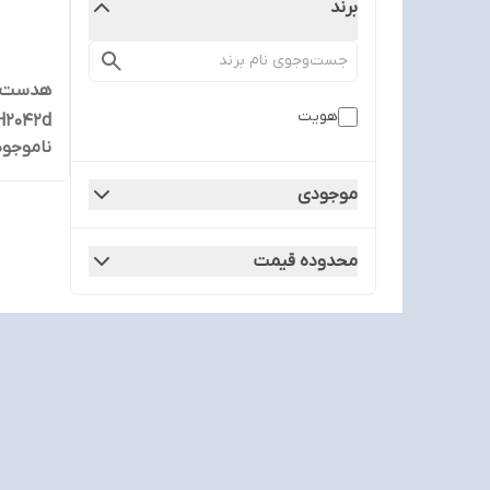
برند
هویت
H2042d ( گارانتی 12 ماهه مت
ناموجود
موجودی
محدوده قیمت