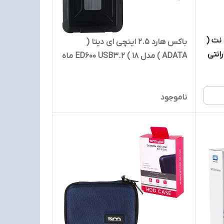
دی نت (
باکس هارد 2.5 اینچی ای دیتا (
USB ماه گارانتی
ADATA ) مدل ED600 USB3.2 ( 18 ماه
گارانتی آونگ )
ناموجود