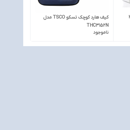
 ) 2.5
کیف هارد کوچک تسکو TSCO مدل
THC3152N
ناموجود