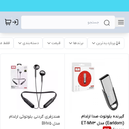
پربازدیدترین
برندها
قیمت
دسته‌بندی
فقط م
گیرنده بلوتوث صدا ارلدام
هندزفری گردنی بلوتوثی ارلدام
(Earldom) مدل ET-M73
مدل BH75