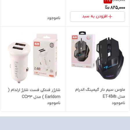
1,200,000
31
%
825,000
افزودن به سبد
ناموجود
ماوس سیم دار گیمینگ الدرام
شارژر فندکی فست شارژ ارلدام (
مدل ET-KM11
Earldom ) مدل CC33
ناموجود
ناموجود