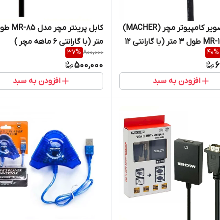
کابل تصویر کامپیوتر مچر (MACHER)
مدل MR-102 طول 3 متر (با گارانتی 12
متر (با گارانتی 6 ماهه مچر )
37
%
800,000
40
%
چر)
500,000
6
افزودن به سبد
افزودن به سبد