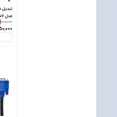
مدل MR-207
1,000,000
50,000