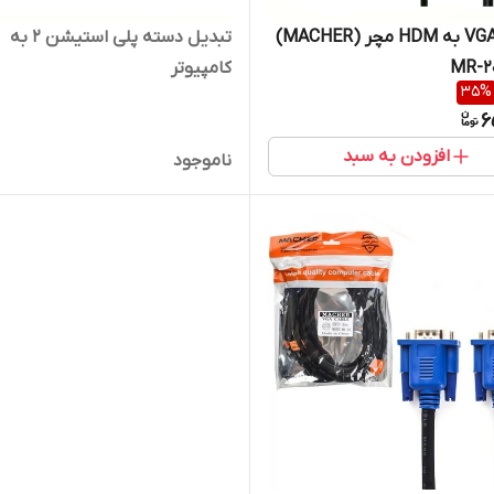
تبدیل VGA به HDM مچر (MACHER)
تبدیل دسته پلی استیشن 2 به
کامپیوتر
35
%
6
افزودن به سبد
ناموجود