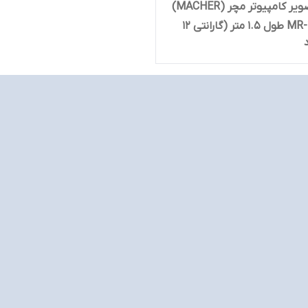
کابل تصویر کامپیوتر مچر (MACHER)
مدل MR-101 طول 1.5 متر (گارانتی 12
چر)