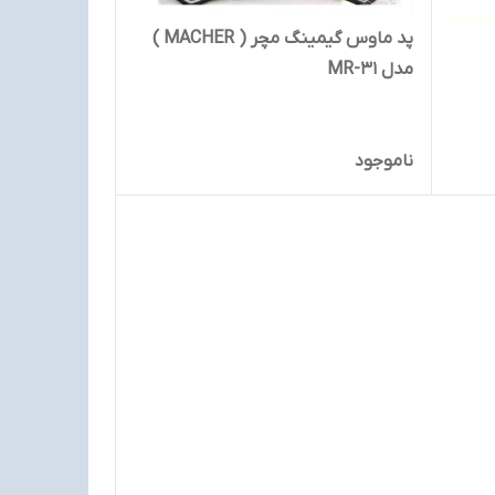
پد ماوس گیمینگ مچر ( MACHER )
مدل MR-31
ناموجود