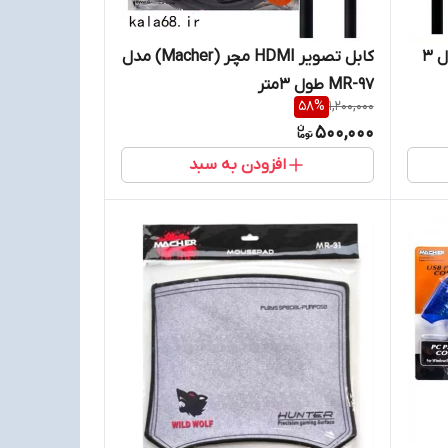
کابل پرینتر مچر مدل MR-85 طول 3
کابل تصویر HDMI مچر (Macher) مدل
MR-97 طول 3متر
58
%
1,200,000
500,000
افزودن به سبد