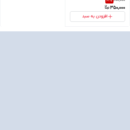
600,000
41
%
350,000
افزودن به سبد