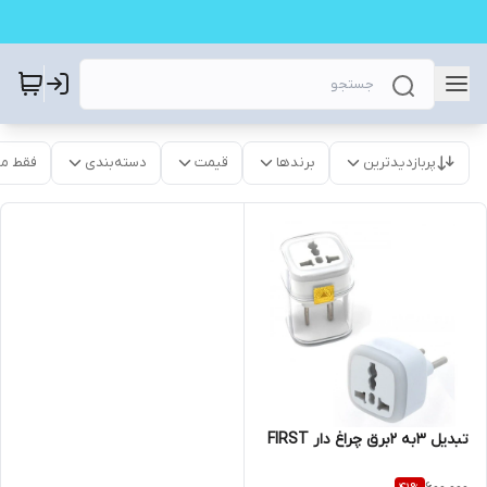
پربازدیدترین
برندها
قیمت
دسته‌بندی
فقط م
تبدیل 3به 2برق چراغ دار FIRST