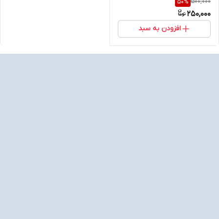
500,000
50
%
250,000
افزودن به سبد