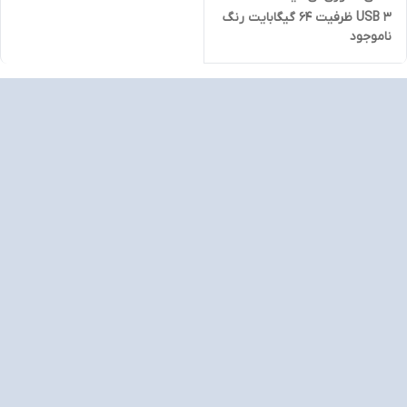
USB 3 ظرفیت 64 گیگابایت رنگ
ناموجود
مشکی ( گارانتی 60 ماهه آونگ)