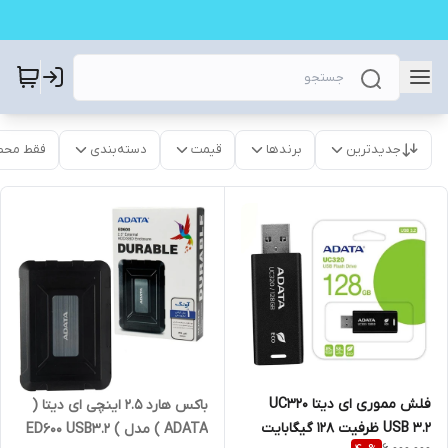
جدیدترین
برندها
قیمت
دسته‌بندی
فقط محص
فلش مموری ای دیتا UC320
باکس هارد 2.5 اینچی ای دیتا (
USB 3.2 ظرفیت 128 گیگابایت
ADATA ) مدل ED600 USB3.2 (