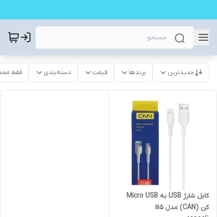
جدیدترین
برندها
قیمت
دسته‌بندی
فقط محص
کابل شارژ USB به Micro USB
کن (CAN) مدل 1115