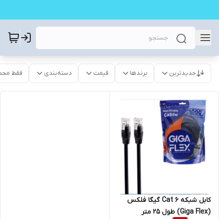
جدیدترین
برندها
قیمت
دسته‌بندی
فقط محص
کابل شبکه Cat 6 گیگا فلکس
(Giga Flex) طول 25 متر