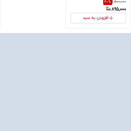
1,500,000
40
%
895,000
افزودن به سبد