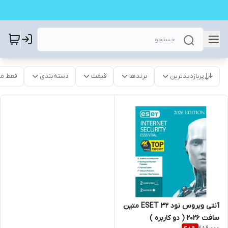
پربازدیدترین
برندها
قیمت
دسته‌بندی
فقط م
آنتی ویروس نود 32 ESET متین
سافت 2026 ( دو کاربره )