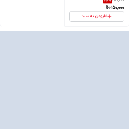
289,000
48
%
150,000
افزودن به سبد